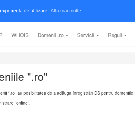
experiență de utilizare.
Află mai multe
P
WHOIS
Domenii .ro
Servicii
Reguli
iile ".ro"
nii ".ro" au posibilitatea de a adăuga înregistrări DS pentru domeniil
istrare "online".