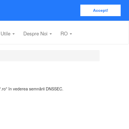
Accept!
Utile
Despre Noi
RO
e ".ro" în vederea semnării DNSSEC.